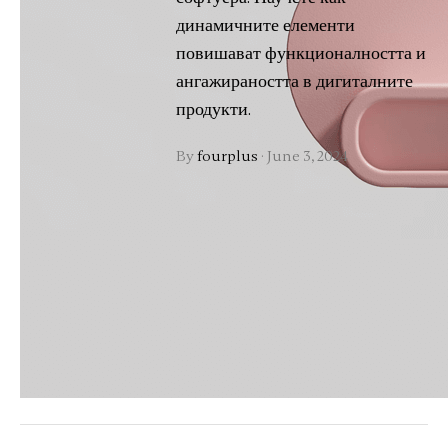
динамичните елементи
повишават функционалността и
ангажираността в дигиталните
продукти.
By
fourplus
·
June 3, 2024