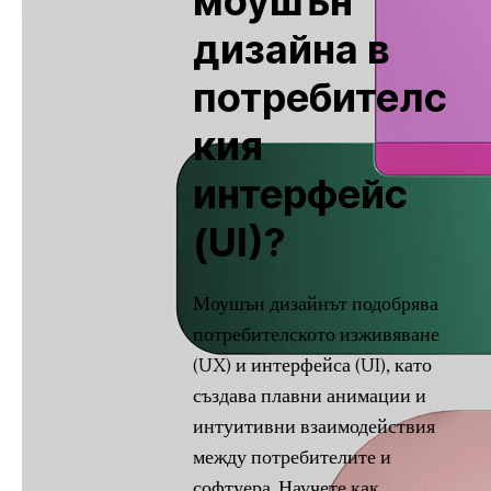
моушън
дизайна в
потребителс
кия
интерфейс
(UI)?
Моушън дизайнът подобрява
потребителското изживяване
(UX) и интерфейса (UI), като
създава плавни анимации и
интуитивни взаимодействия
между потребителите и
софтуера. Научете как