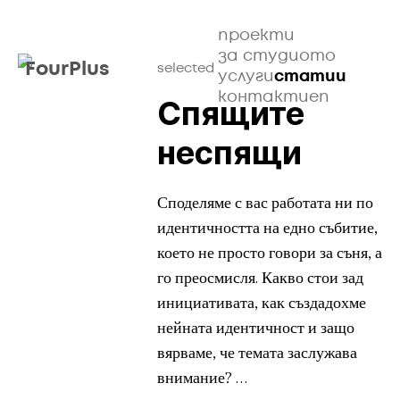
проекти
за студиото
FourPlus
selected
услуги
статии
контакти
en
Спящите
неспящи
Споделяме с вас работата ни по
идентичността на едно събитие,
което не просто говори за съня, а
го преосмисля. Какво стои зад
инициативата, как създадохме
нейната идентичност и защо
вярваме, че темата заслужава
внимание? …