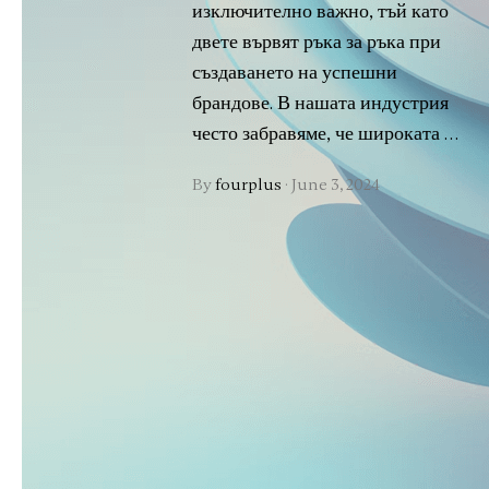
изключително важно, тъй като
двете вървят ръка за ръка при
създаването на успешни
брандове. В нашата индустрия
често забравяме, че широката …
By
fourplus
·
June 3, 2024