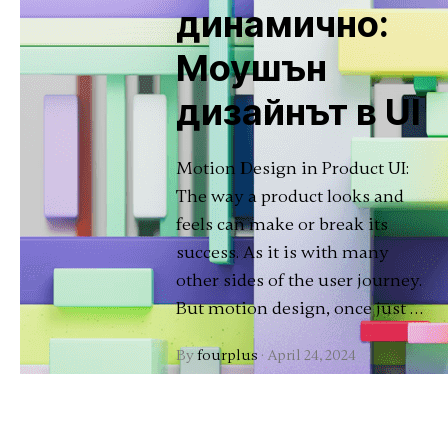
динамично:
Моушън
дизайнът в UI
Motion Design in Product UI:
The way a product looks and
feels can make or break its
success. As it is with many
other sides of the user journey.
But motion design, once just …
By
fourplus
·
April 24, 2024