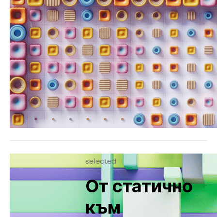
selected
От статично
към