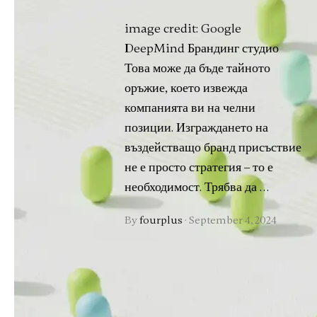
image credit: Google
DeepMind Брандинг студио
Това може да бъде тайното
оръжие, което извежда
компанията ви на челни
позиции. Изграждането на
въздействащо бранд присъствие
не е просто стратегия – то е
необходимост. Трябва да …
By
fourplus
·
September 4, 2024